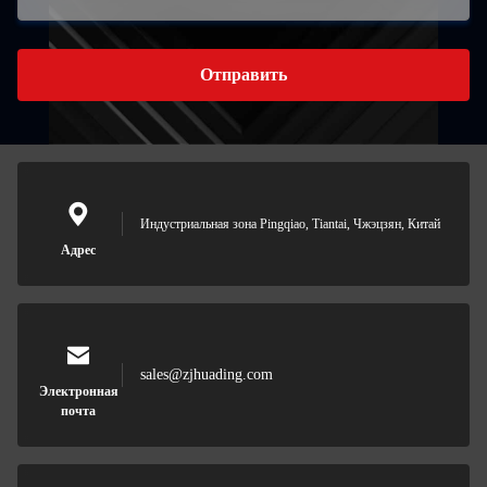
Отправить
Индустриальная зона Pingqiao, Tiantai, Чжэцзян, Китай
Адрес
sales@zjhuading.com
Электронная
почта