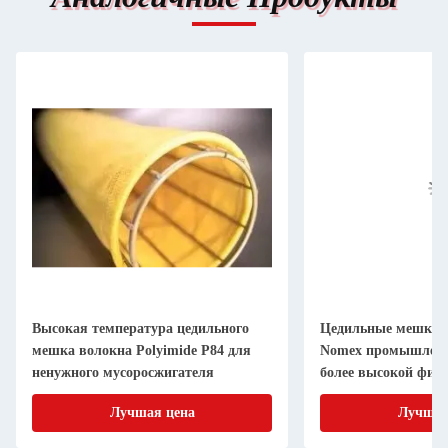
Высокая температура цедильного
Цедильные мешки 
мешка волокна Polyimide P84 для
Nomex промышленн
ненужного мусоросжигателя
более высокой фил
температуры
Лучшая цена
Лучшая