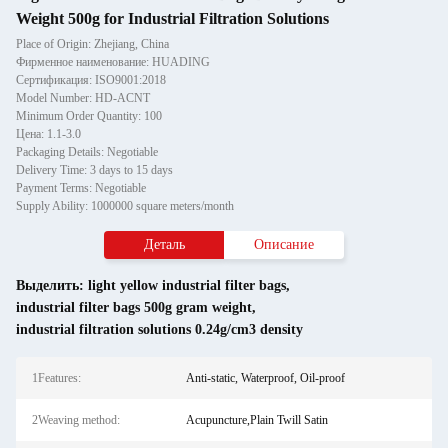
Weight 500g for Industrial Filtration Solutions
Place of Origin: Zhejiang, China
Фирменное наименование: HUADING
Сертификация: ISO9001:2018
Model Number: HD-ACNT
Minimum Order Quantity: 100
Цена: 1.1-3.0
Packaging Details: Negotiable
Delivery Time: 3 days to 15 days
Payment Terms: Negotiable
Supply Ability: 1000000 square meters/month
Деталь
Описание
Выделить:
light yellow industrial filter bags
,
industrial filter bags 500g gram weight
,
industrial filtration solutions 0.24g/cm3 density
1Features:
Anti-static, Waterproof, Oil-proof
2Weaving method:
Acupuncture,Plain Twill Satin