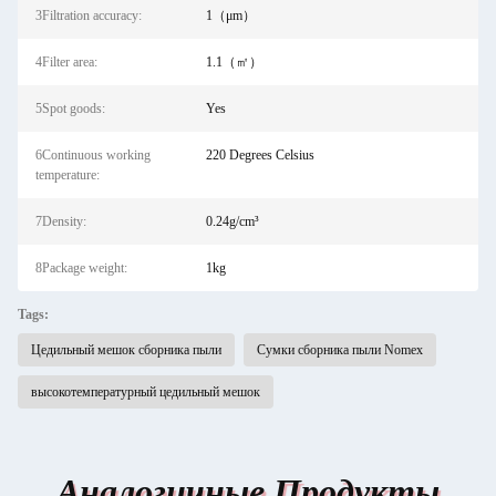
3Filtration accuracy:
1（μm）
4Filter area:
1.1（㎡）
5Spot goods:
Yes
6Continuous working
220 Degrees Celsius
temperature:
7Density:
0.24g/cm³
8Package weight:
1kg
Tags:
Цедильный мешок сборника пыли
Сумки сборника пыли Nomex
высокотемпературный цедильный мешок
Аналогичные Продукты