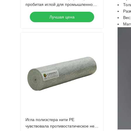
пробитая иглой для промышленной
Тол
фильтрации
Раз
Лучшая цена
Вес
Мат
Игла полиэстера нити PE
чувствовала противостатическое не