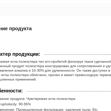
ние продукта
ктер продукции:
уемая игла полиэстера тип игл-пробитой фильтруя ткани сделанной 
енный продукт полиэстера конструирован для сопротивления и удл
ивления алкалиа и 15-30% для удлиненности. Он также доступен в
 иглы полиэстера облегченн, прочен и имеет превосходную термо
шленных применений.
енности:
вание продукта: Чувствуемая игла полиэстера
rophobicity: 90-95%
менение: Промышленные фильтрация, удаление пыли, Etc.