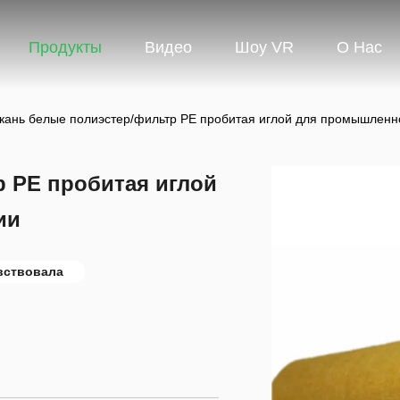
Продукты
Видео
Шоу VR
О Нас
кань белые полиэстер/фильтр PE пробитая иглой для промышлен
р PE пробитая иглой
ии
вствовала