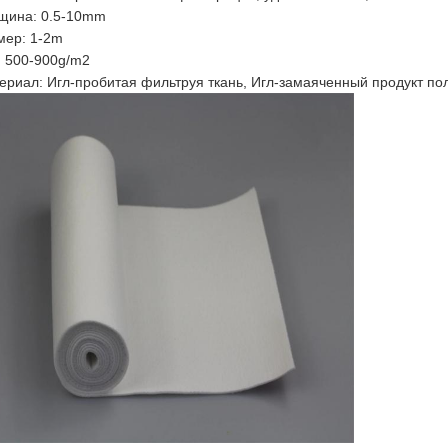
щина: 0.5-10mm
мер: 1-2m
: 500-900g/m2
ериал: Игл-пробитая фильтруя ткань, Игл-замаяченный продукт по