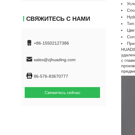
Усл
Спо
Hyd
СВЯЖИТЕСЬ С НАМИ
Тип
Цвет
Соп
+86-15502127386
При
HUADIN
удален
sales@zjhuading.com
с глав
произв
предме
86-576-83670777
Свяжитесь сейчас