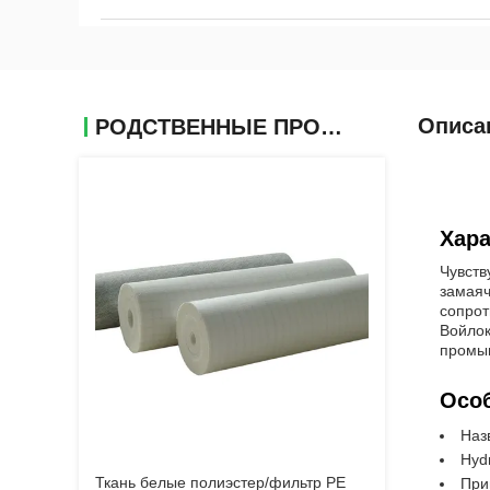
Описа
РОДСТВЕННЫЕ ПРОДУКТЫ
Хара
Чувств
замаяч
сопрот
Войлок
промы
Особ
Наз
Hyd
Ткань белые полиэстер/фильтр PE
При