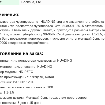
т
Белизна, Etc.
менения:
олиэстера чувствуемая от HUADING вид игл-замаяченного войлока 
стая игла полиэстера чувствовала. Это ISO9001: 2015 аттестовали
ступен в белизне и других цветах, и приходит в размеры выстраив
/m2.s, и свое hydrophobicity 90-95%. Свой диапазон цен от 1.1-1.5, 
 быть предметом переговоров, и условия оплаты могущий быть пр
0000 квадратных метров/месяц.
товление на заказ:
янная игла полиэстера чувствуемая HUADING
менное наименование: HUADING
ер модели: HD-PEFC
то происхождения: Чжэцзян, Китай
естация: ISO9001: 2015
ичество минимального заказа: 100
: 1.1-1.5
ковывая детали: Могущий быть предметом переговоров
к поставки: 3 дня к 15 дней