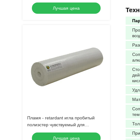
огнеопасное
Лучшая цена
Техн
Па
Про
воз
Раз
Соп
алк
Сто
дей
кис
Удл
Мат
Соп
тем
Пламя - retardant игла пробитый
То
полиэстер чувствуемый для
промышленной фильтрации
Пр
Лучшая цена