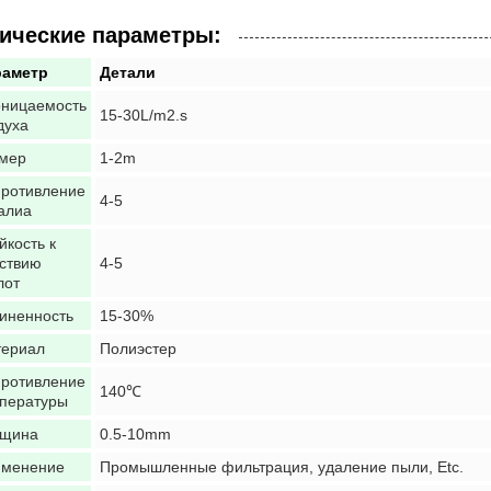
ические параметры:
раметр
Детали
ницаемость
15-30L/m2.s
духа
мер
1-2m
ротивление
4-5
алиа
йкость к
ствию
4-5
лот
иненность
15-30%
ериал
Полиэстер
ротивление
140℃
пературы
лщина
0.5-10mm
именение
Промышленные фильтрация, удаление пыли, Etc.