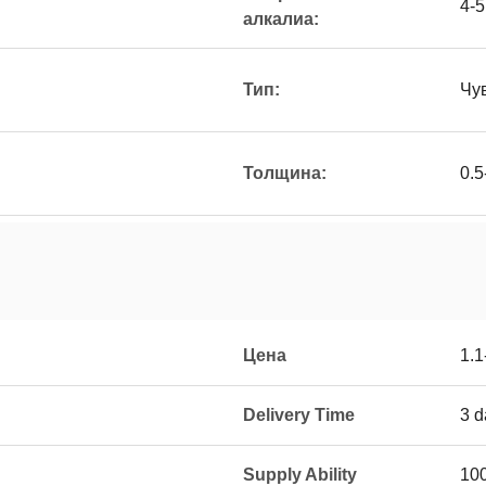
4-5
алкалиа:
Тип:
Чу
Толщина:
0.
Цена
1.1
Delivery Time
3 d
Supply Ability
100