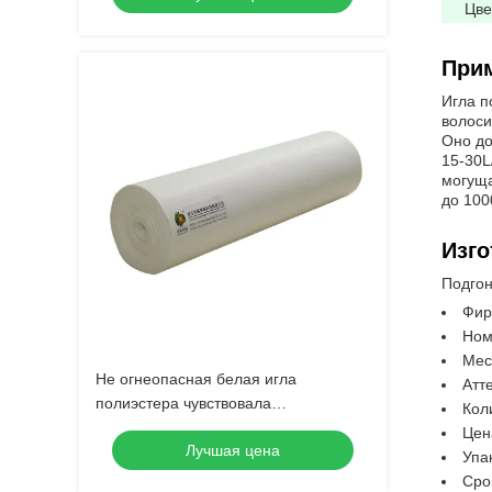
Цве
При
Игла п
волоси
Оно до
15-30L
могуща
до 100
Изго
Подгон
Фир
Ном
Мес
Не огнеопасная белая игла
Атт
полиэстера чувствовала
Кол
поверхностное покрытие ткани
Цена
Лучшая цена
фильтра PE промышленное
Упа
Сро