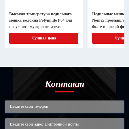
Высокая температура цедильного
Цедильные мешки 
мешка волокна Polyimide P84 для
Nomex промышленн
ненужного мусоросжигателя
более высокой фил
температуры
Лучшая цена
Лучшая
Контакт