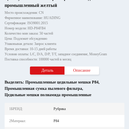
промышленный желтый
Место происхождения: CN
Фирменное наименование: HUADING
Сертификация: ISO9001:2015
Номер модели: HD-P84FB4
Количество мин заказа: 50 частей
Цена: Подлежит обсуждению
Упаковывая детали: Запрос клиента
Время доставки: 10-15 дней работы
Условия оплаты: L/C, D/A, D/P, T/T, западное соединение, MoneyGram
Поставка способности: 100000 частей в месяц
Деталь
Описание
Выделить:
Промышленные цедильные мешки P84
,
Промышленная сумка пылевого фильтра
,
Цедильные мешки полиамида промышленные
1БРЕНД:
Рубрика
2Материал:
P84