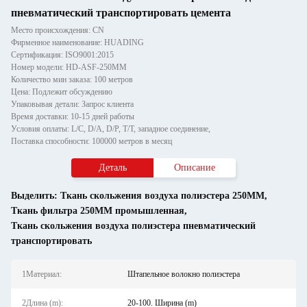
пневматический транспортировать цемента
Место происхождения: CN
Фирменное наименование: HUADING
Сертификация: ISO9001:2015
Номер модели: HD-ASF-250MM
Количество мин заказа: 100 метров
Цена: Подлежит обсуждению
Упаковывая детали: Запрос клиента
Время доставки: 10-15 дней работы
Условия оплаты: L/C, D/A, D/P, T/T, западное соединение,
Поставка способности: 100000 метров в месяц
Деталь
Описание
Выделить:
Ткань скольжения воздуха полиэстера 250MM
,
Ткань фильтра 250MM промышленная
,
Ткань скольжения воздуха полиэстера пневматический
транспортировать
1Материал:
Штапельное волокно полиэстера
2Длина (m):
20-100. Ширина (m)