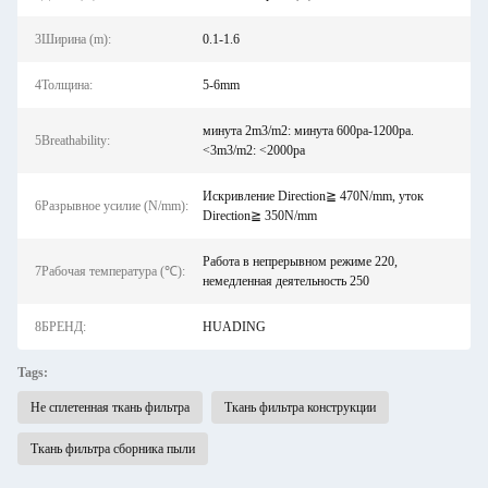
3Ширина (m):
0.1-1.6
4Толщина:
5-6mm
минута 2m3/m2: минута 600pa-1200pa.
5Breathability:
<3m3/m2: <2000pa
Искривление Direction≧ 470N/mm, уток
6Разрывное усилие (N/mm):
Direction≧ 350N/mm
Работа в непрерывном режиме 220,
7Рабочая температура (℃):
немедленная деятельность 250
8БРЕНД:
HUADING
Tags:
Не сплетенная ткань фильтра
Ткань фильтра конструкции
Ткань фильтра сборника пыли