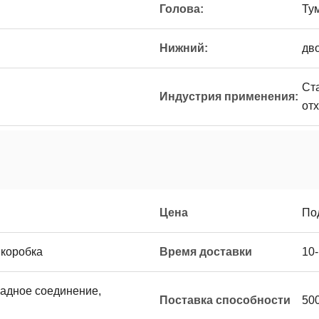
Голова:
Ту
Нижний:
дв
Ст
Индустрия применения:
от
Цена
По
 коробка
Время доставки
10
западное соединение,
Поставка способности
50