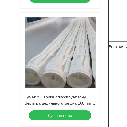
Верхняя 
Тумак 8 шарика плиссирует зону
фильтра цедильного мешка 160mm
мембраны PTFE выдвинутую
Лучшая цена