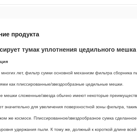
ние продукта
ссирует тумак уплотнения цедильного мешк
ция
 многих лет, фильтр сумки основной механизм фильтра сборника 
иями как плиссированные/звездообразные цедильные мешки.
е мешки сложенные/звезда обычно имеют некоторые преимущест
ет значительно для увеличения поверхностной зоны фильтра, так
аком же космосе. Плиссированное/звездообразное сумка сделанное
уровня удержания пыли. К тому же, должный к короткой длине все