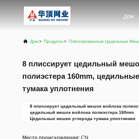
Дом
Дом
>
Продукты
>
Плиссированные Цедильные Меш
8 плиссирует цедильный мешо
полиэстера 160mm, цедильные
тумака уплотнения
8 плиссирует цедильный мешок войлока полиэс
цедильный мешок войлока полиэстера 160mm
Цедильные мешки углерода тумака уплотнения
Место происхождения:
CN