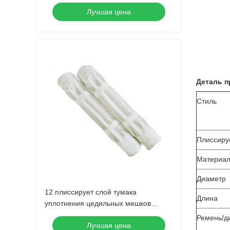
удаления пыли
Лучшая цена
Деталь п
Стиль
Плиссируе
Материа
Диаметр
12 плиссирует слой тумака
Длина
уплотнения цедильных мешков
войлока полиэстера 130mm двойной
Ремень/д
Лучшая цена