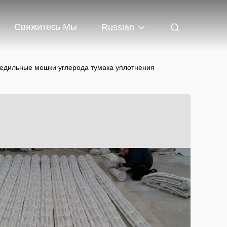
Свяжитесь Мы
Russian
едильные мешки углерода тумака уплотнения