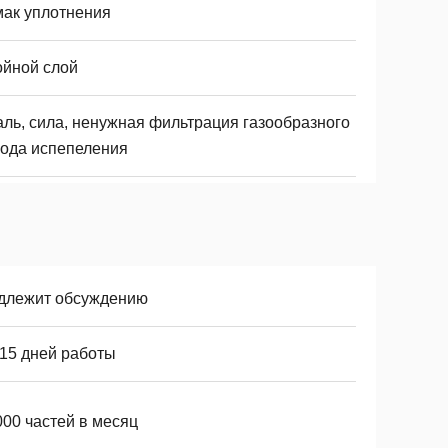
мак уплотнения
ойной слой
аль, сила, ненужная фильтрация газообразного
хода испепеления
длежит обсуждению
-15 дней работы
000 частей в месяц