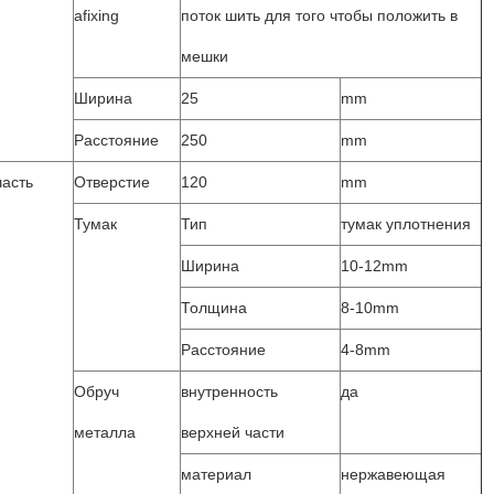
afixing
поток шить для того чтобы положить в
мешки
Ширина
25
mm
Расстояние
250
mm
часть
Отверстие
120
mm
Тумак
Тип
тумак уплотнения
Ширина
10-12mm
Толщина
8-10mm
Расстояние
4-8mm
Обруч
внутренность
да
металла
верхней части
материал
нержавеющая