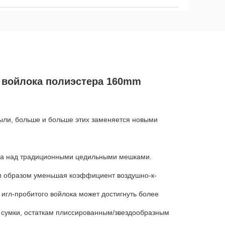
а войлока полиэстера 160mm
пыли, больше и больше этих заменяется новыми
ва над традиционными цедильными мешками.
им образом уменьшая коэффициент воздушно-к-
 игл-пробитого войлока может достигнуть более
й сумки, остаткам плиссированным/звездообразным