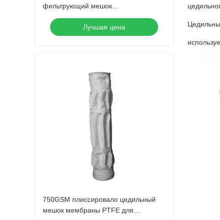
фильтрующий мешок
цедильно
водонепроницаемый
Цедильны
Лучшая цена
водонепроницаемый фильтрующий
мешок для сбора пыли
используе
750GSM плиссировало цедильный
мешок мембраны PTFE для