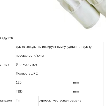
родукта
сумка звезды, плиссирует сумку, удлиняет сумку
поверхности/зоны
т нет.
8 плиссируют
л
Полиэстер/PE
120
mm
TBD
mm
иапазон
Тип
отрезок чувствовал ремень