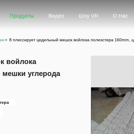
Продукты
Видео
Шоу VR
О Нас
ки
>
8 плиссирует цедильный мешок войлока полиэстера 160mm, ц
к войлока
 мешки углерода
тера