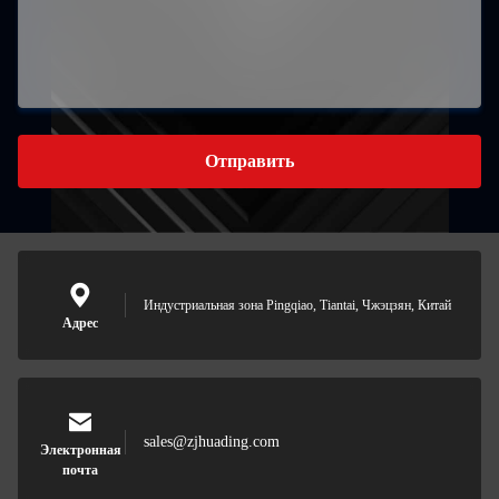
Отправить
Индустриальная зона Pingqiao, Tiantai, Чжэцзян, Китай
Адрес
sales@zjhuading.com
Электронная
почта