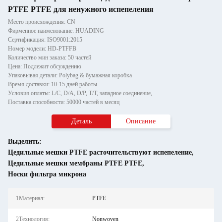
PTFE PTFE для ненужного испепеления
Место происхождения: CN
Фирменное наименование: HUADING
Сертификация: ISO9001:2015
Номер модели: HD-PTFFB
Количество мин заказа: 50 частей
Цена: Подлежит обсуждению
Упаковывая детали: Polybag & бумажная коробка
Время доставки: 10-15 дней работы
Условия оплаты: L/C, D/A, D/P, T/T, западное соединение,
Поставка способности: 50000 частей в месяц
Деталь
Описание
Выделить:
Цедильные мешки PTFE расточительствуют испепеление
,
Цедильные мешки мембраны PTFE PTFE
,
Носки фильтра микрона
1Материал:
PTFE
2Технология:
Nonwoven