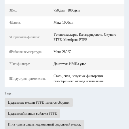
3Вес:
750gsm - 1000gsm
4Длина:
Макс 1000cm
Установка жары; Каландрировать; Окунать
5Обработка финиша:
PTFE; Мембрана PTFE
6Рабочая температура:
Макс 280℃
7Тип фильтра:
Двигатель ИМПа ульс
Сталь, сила, ненужная фильтрация
8Индустрия применения:
газообразного отхода испепеления
Tags:
Цедильные мешки PTFE пылятся сборник
Цедильный мешок войлока PTFE
Игла чувствовала подгонянный цедильный мешок