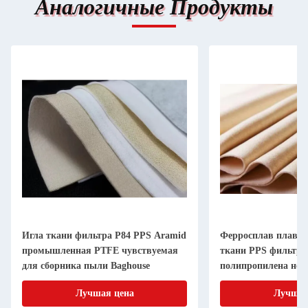
Аналогичные Продукты
Игла ткани фильтра P84 PPS Aramid
Ферросплав плавя
промышленная PTFE чувствуемая
ткани PPS фильтра
для сборника пыли Baghouse
полипропилена не 
Лучшая цена
Лучшая