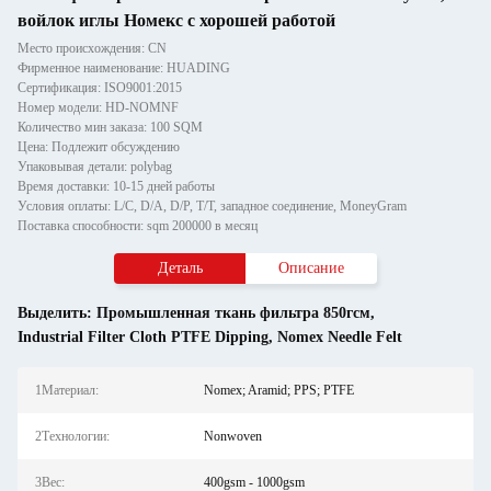
войлок иглы Номекс с хорошей работой
Место происхождения: CN
Фирменное наименование: HUADING
Сертификация: ISO9001:2015
Номер модели: HD-NOMNF
Количество мин заказа: 100 SQM
Цена: Подлежит обсуждению
Упаковывая детали: polybag
Время доставки: 10-15 дней работы
Условия оплаты: L/C, D/A, D/P, T/T, западное соединение, MoneyGram
Поставка способности: sqm 200000 в месяц
Деталь
Описание
Выделить:
Промышленная ткань фильтра 850гсм
,
Industrial Filter Cloth PTFE Dipping
,
Nomex Needle Felt
1Материал:
Nomex; Aramid; PPS; PTFE
2Технологии:
Nonwoven
3Вес:
400gsm - 1000gsm