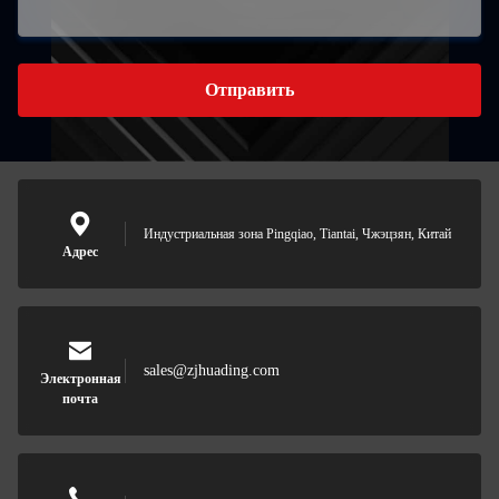
Отправить
Индустриальная зона Pingqiao, Tiantai, Чжэцзян, Китай
Адрес
sales@zjhuading.com
Электронная
почта