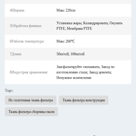
4Ширина:
Макс 220cm
Установка жары; Каландрировать; Окунать
5Обработка финиша:
PTFE; Мембрана PTFE
6Работая температура:
Макс 260℃
7Длина:
50m/roll; 100m/roll
Заасфальтируйте смешивать; Завод по
8Индустрия применения:
изготовлению стали; Завод цемента;
Ненужное испепеление
Tags:
Не сплетенная ткань фильтра
Ткань фильтра конструкции
Ткань фильтра сборника пыли