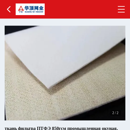
2
/
2
ткань фильтра ПТФЭ 850гсм промышленная окуная,