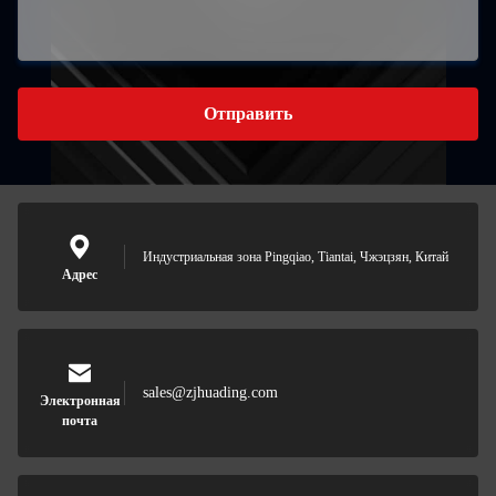
Отправить
Индустриальная зона Pingqiao, Tiantai, Чжэцзян, Китай
Адрес
sales@zjhuading.com
Электронная
почта