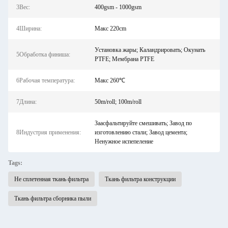
3Вес:
400gsm - 1000gsm
4Ширина:
Макс 220cm
Установка жары; Каландрировать; Окунать
5Обработка финиша:
PTFE; Мембрана PTFE
6Рабочая температура:
Макс 260℃
7Длина:
50m/roll; 100m/roll
Заасфальтируйте смешивать; Завод по
8Индустрия применения:
изготовлению стали; Завод цемента;
Ненужное испепеление
Tags:
Не сплетенная ткань фильтра
Ткань фильтра конструкции
Ткань фильтра сборника пыли