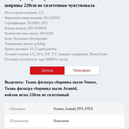
ширины 220cm не сплетенная чувствовала
Место происхождения: CN
Фирменное наименование: HUADING
Сертификация: ISO9001:2015
Номер модели: HD-NOMNF
Количество мин заказа: 100 SQM
Цена: Подлежит обсуждению
Упаковывая детали: polybag
Время доставки: 10-15 дней работы
Условия оплаты: L/C, D/A, D/P, T/T, западное соединение, MoneyGram
Поставка способности: sqm 200000 в месяц
Деталь
Описание
Выделить:
Ткань фильтра сборника пыли Nomex
,
Ткань фильтра сборника пыли Aramid
,
войлок иглы 220cm не сплетенный
1Материал:
Nomex; Aramid; PPS; PTFE
2Технология:
Nonwoven